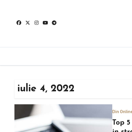
Sari
la
conținut
iulie 4, 2022
Din Onlin
Top 5
in st