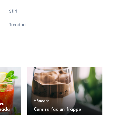
Știri
Trenduri
Mâncare
cu
onada
Cum sa fac un frappé