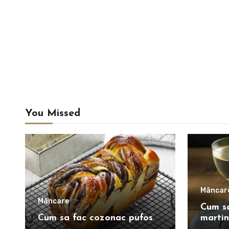
You Missed
Mâncar
Mâncare
Cum sa
Cum sa fac cozonac pufos
martin