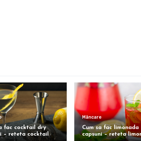
e
Mâncare
 fac cocktail dry
Cum sa fac limonada 
i – reteta cocktail
capsuni – reteta lim