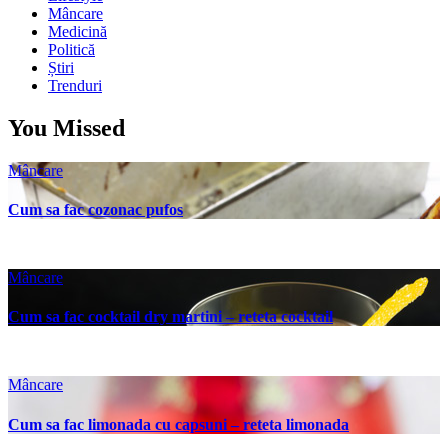
Mâncare
Medicină
Politică
Știri
Trenduri
You Missed
Mâncare
Cum sa fac cozonac pufos
Mâncare
Cum sa fac cocktail dry martini – reteta cocktail
Mâncare
Cum sa fac limonada cu capsuni – reteta limonada