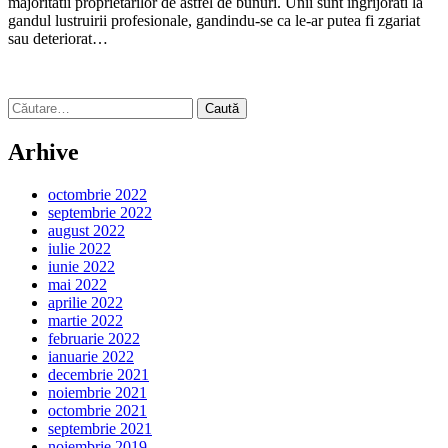
majoritatii proprietarilor de astfel de bunuri. Unii sunt ingrijorati la
gandul lustruirii profesionale, gandindu-se ca le-ar putea fi zgariat
sau deteriorat…
Caută
după:
Arhive
octombrie 2022
septembrie 2022
august 2022
iulie 2022
iunie 2022
mai 2022
aprilie 2022
martie 2022
februarie 2022
ianuarie 2022
decembrie 2021
noiembrie 2021
octombrie 2021
septembrie 2021
noiembrie 2019