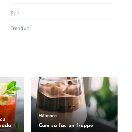
Știri
Trenduri
Mâncare
cu
onada
Cum sa fac un frappé