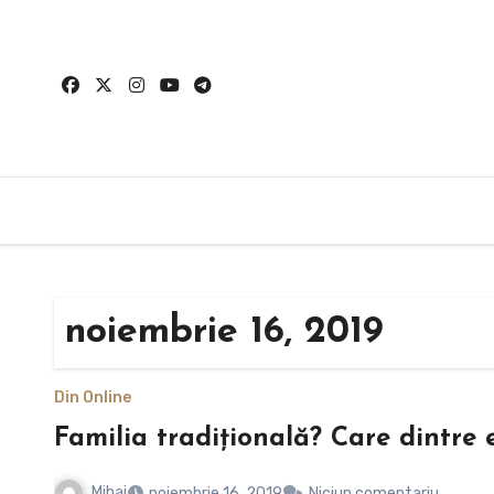
Sari
la
conținut
noiembrie 16, 2019
Din Online
Familia tradițională? Care dintre 
Mihai
noiembrie 16, 2019
Niciun comentariu