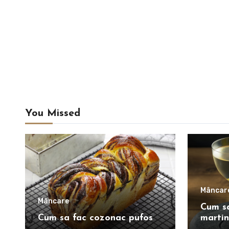
You Missed
Mâncar
Mâncare
Cum sa
Cum sa fac cozonac pufos
martin