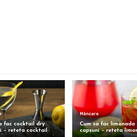
e
Mâncare
 fac cocktail dry
Cum sa fac limonada 
i – reteta cocktail
capsuni – reteta lim