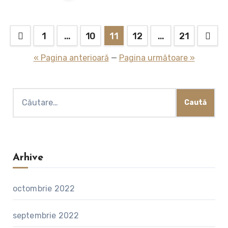
Paginație
1
…
10
11
12
…
21
articole
« Pagina anterioară
—
Pagina următoare »
Caută
după:
Arhive
octombrie 2022
septembrie 2022