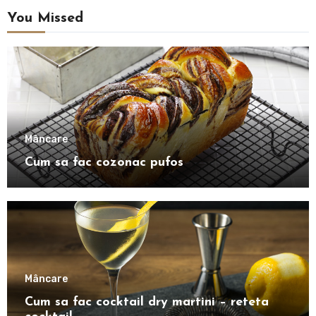
You Missed
Mâncare
Cum sa fac cozonac pufos
Mâncare
Cum sa fac cocktail dry martini – reteta